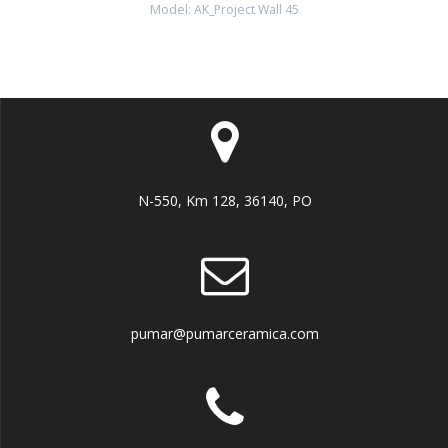
Model: AK_Project Wall 45
N-550, Km 128, 36140, PO
pumar@pumarceramica.com